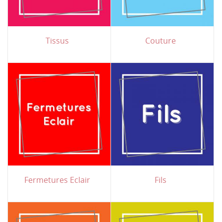
Tissus
Couture
Fermetures Eclair
Fils