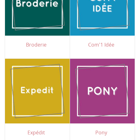
Broderie
Com'1 Idée
Expédit
Pony