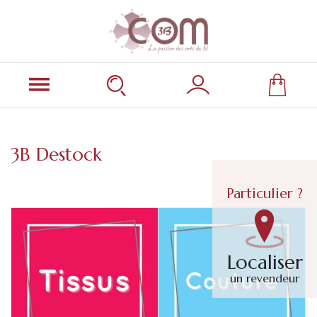
3B Destock
Particulier ?
Localiser
un revendeur