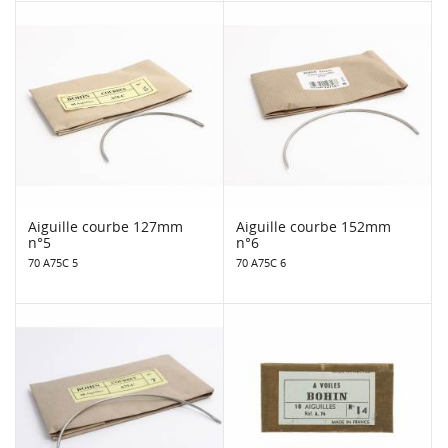
Aiguille courbe 127mm
Aiguille courbe 152mm
n°5
n°6
70 A75C 5
70 A75C 6