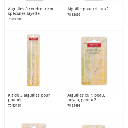
Aiguilles à coudre tricot
Aiguille pour tricot x2
spéciales layette
70 83099
70 83098
Kit de 3 aiguilles pour
Aiguilles cuir, peau,
poupée
boyau, gant x 2
70 83150
70 83499