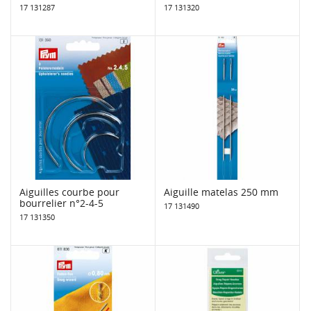
17 131287
17 131320
Aiguilles courbe pour
Aiguille matelas 250 mm
bourrelier n°2-4-5
17 131490
17 131350