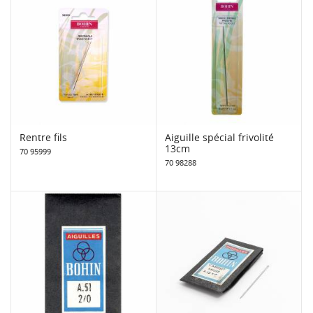
Rentre fils
Aiguille spécial frivolité
13cm
70 95999
70 98288