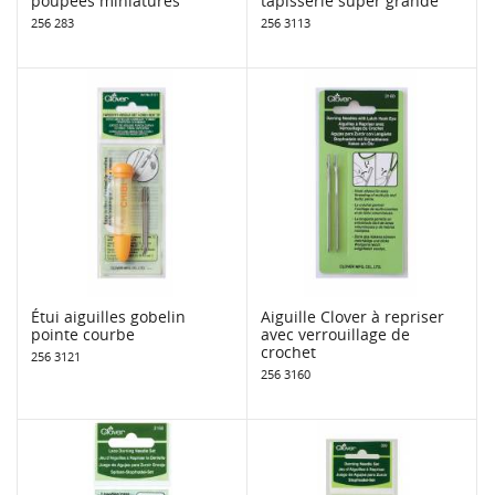
poupées miniatures
tapisserie super grande
256 283
256 3113
Étui aiguilles gobelin
Aiguille Clover à repriser
pointe courbe
avec verrouillage de
crochet
256 3121
256 3160