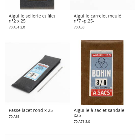
Aiguille sellerie et filet
Aiguille carrelet meulé
n°2 x 25
n°7 -p.25-
70 A51 2,0
70 A53
Passe lacet rond x 25
Aiguille à sac et sandale
x25
70 A61
70 A71 3,0