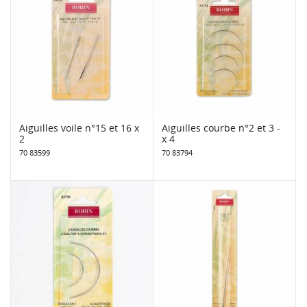
Aiguilles voile n°15 et 16 x
Aiguilles courbe n°2 et 3 -
2
x 4
70 83599
70 83794