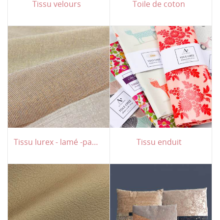
Tissu velours
Toile de coton
Tissu lurex - lamé -pailleté
Tissu enduit