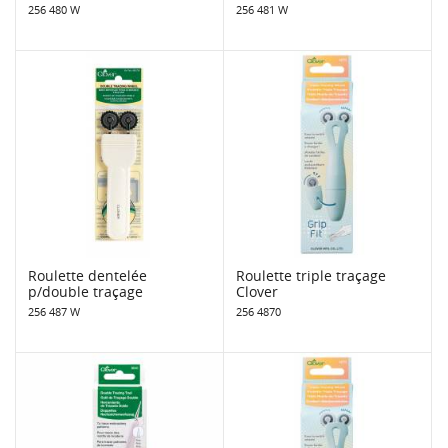
256 480 W
256 481 W
Roulette dentelée
Roulette triple traçage
p/double traçage
Clover
256 487 W
256 4870