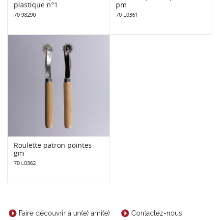
plastique n°1
pm
70 98290
70 L0361
Roulette patron pointes
gm
70 L0362
Faire découvrir à un(e) ami(e)
Contactez-nous