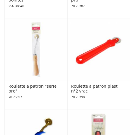
256 u8640
70 75387
Roulette a patron "serie
Roulette a patron plast
pro"
n°2 vrac
70 75397
70 75398