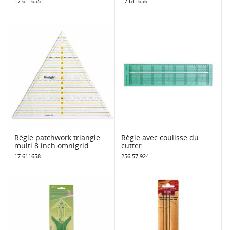
17 611655
17 611656
Règle patchwork triangle
Règle avec coulisse du
multi 8 inch omnigrid
cutter
17 611658
256 57 924