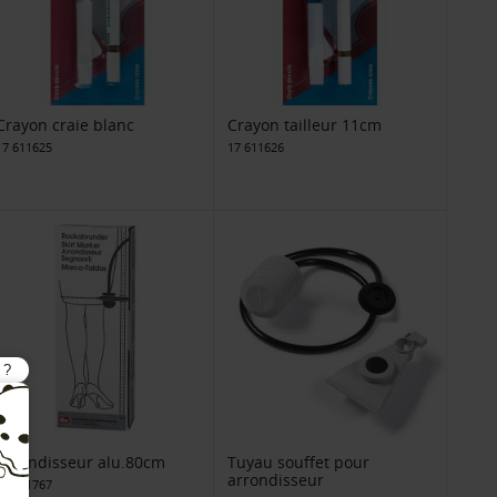
Crayon craie blanc
Crayon tailleur 11cm
17 611625
17 611626
Arrondisseur alu.80cm
Tuyau souffet pour
arrondisseur
17 611767