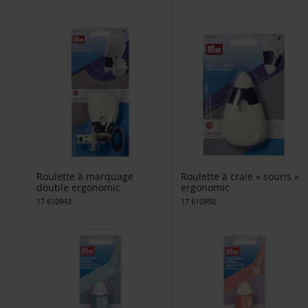
Roulette à marquage
Roulette à craie « souris »
double ergonomic
ergonomic
17 610943
17 610950