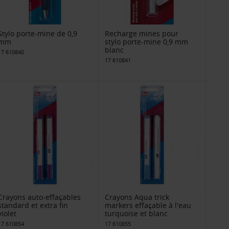
Stylo porte-mine de 0,9
Recharge mines pour
mm
stylo porte-mine 0,9 mm
blanc
17 610840
17 610841
Crayons auto-effaçables
Crayons Aqua trick
standard et extra fin
markers effaçable à l'eau
violet
turquoise et blanc
17 610854
17 610855