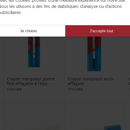
Avec les cookies, profitez d'une meilleure expérience sur notre site.
17 611759
Nous les utilisons à des fins de statistiques, d'analyse ou d'actions
ublicitaires.
Je choisis
J'accepte tout
Crayon marqueur pointe
Crayon marqueur auto-
fine effaçable à l'eau
effaçant
17 611808
17 611809