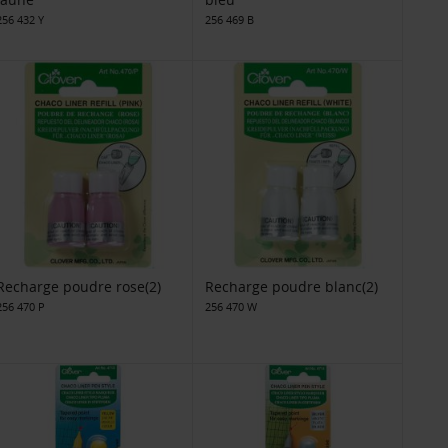
256 432 Y
256 469 B
Recharge poudre rose(2)
Recharge poudre blanc(2)
256 470 P
256 470 W