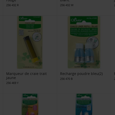
256 432 R
256 432 W
Marqueur de craie trait
Recharge poudre bleu(2)
jaune
256 470 B
256 469 Y