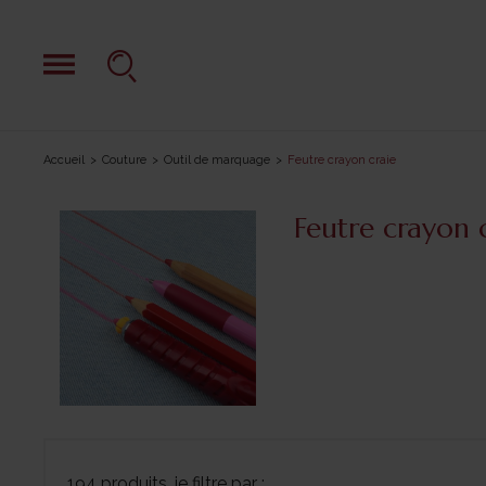
Accueil
Couture
Outil de marquage
Feutre crayon craie
Feutre crayon 
194 produits, je filtre par :