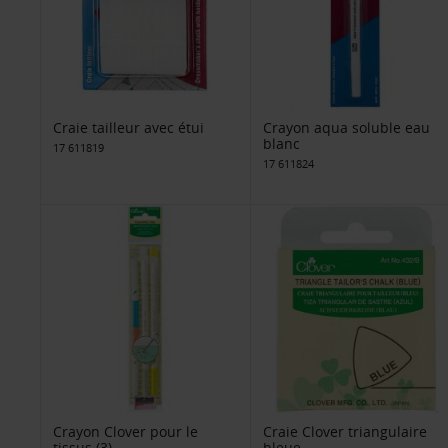
Craie tailleur avec étui
Crayon aqua soluble eau
blanc
17 611819
17 611824
Crayon Clover pour le
Craie Clover triangulaire
tissus (3)
bleue