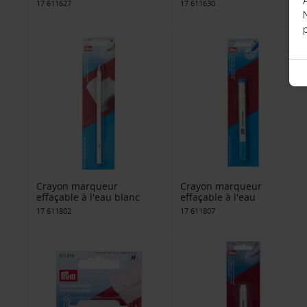
17 611627
17 611630
p
Crayon marqueur
Crayon marqueur
effaçable à l'eau blanc
effaçable à l'eau
17 611802
17 611807