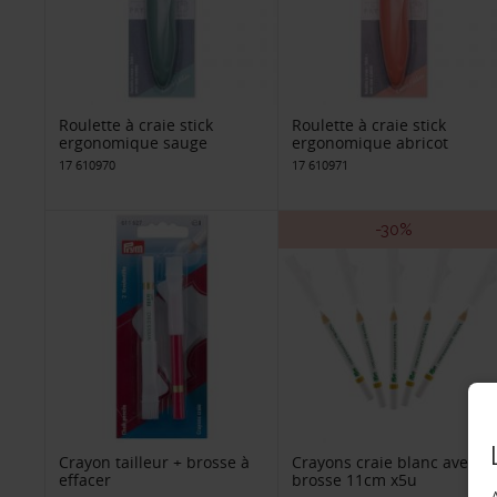
Roulette à craie stick
Roulette à craie stick
ergonomique sauge
ergonomique abricot
17 610970
17 610971
-30%
Crayon tailleur + brosse à
Crayons craie blanc avec
effacer
brosse 11cm x5u