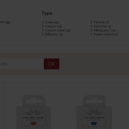
Type
HIN
(99)
Craie
(41)
Feutre
(7)
Crayon
(19)
Gomme
(3)
Crayon craie
(55)
Marqueur
(14)
Effaceur
(3)
Porte-mine
(22)
OK