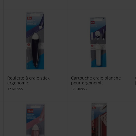
Roulette à craie stick
Cartouche craie blanche
ergonomic
pour ergonomic
17 610955
17 610956