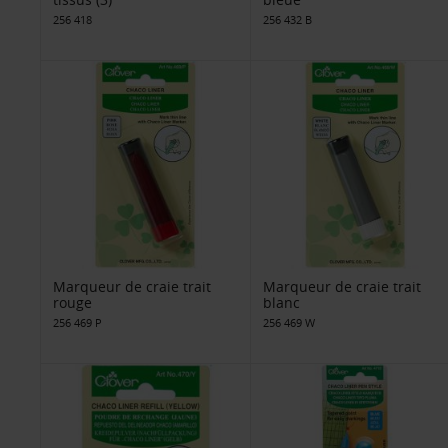
256 418
256 432 B
Marqueur de craie trait
Marqueur de craie trait
rouge
blanc
256 469 P
256 469 W