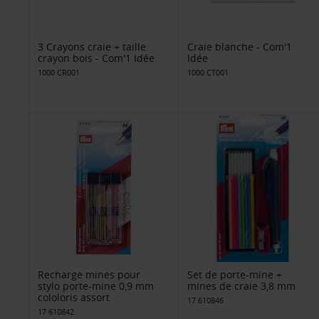
3 Crayons craie + taille
Craie blanche - Com'1
crayon bois - Com'1 Idée
Idée
1000 CR001
1000 CT001
Recharge mines pour
Set de porte-mine +
stylo porte-mine 0,9 mm
mines de craie 3,8 mm
cololoris assort
17 610846
17 610842