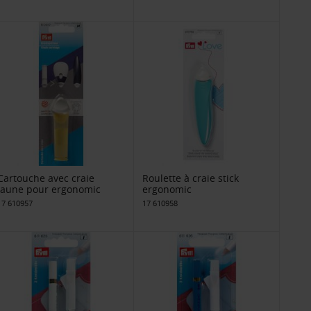
Cartouche avec craie
Roulette à craie stick
jaune pour ergonomic
ergonomic
17 610957
17 610958