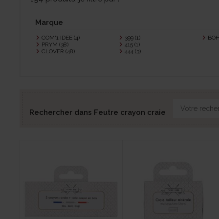
Marque
COM'1 IDEE
(4)
399
(1)
BO
PRYM
(38)
415
(1)
CLOVER
(48)
444
(3)
Rechercher dans Feutre crayon craie