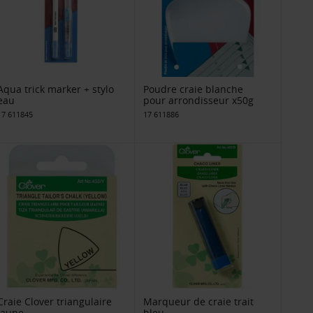
Aqua trick marker + stylo
Poudre craie blanche
eau
pour arrondisseur x50g
17 611845
17 611886
Craie Clover triangulaire
Marqueur de craie trait
jaune
bleu