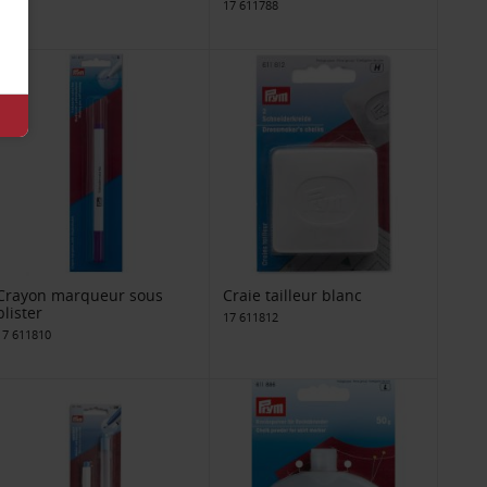
17 611788
Crayon marqueur sous
Craie tailleur blanc
blister
17 611812
17 611810