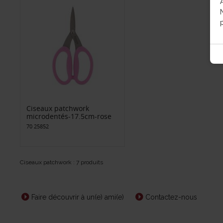
p
Ciseaux patchwork
microdentés-17.5cm-rose
70 25852
Ciseaux patchwork : 7 produits
Faire découvrir à un(e) ami(e)
Contactez-nous