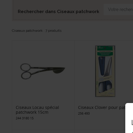
Rechercher dans Ciseaux patchwork
Ciseaux patchwork : 7 produits
Ciseaux Locau spécial
Ciseaux Clover pour patch
patchwork 15cm
256 493
244 3180 15