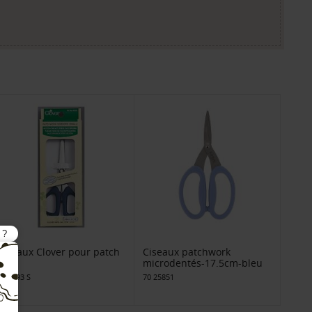
Ciseaux Clover pour patch
Ciseaux patchwork
mini
microdentés-17.5cm-bleu
256 493 S
70 25851