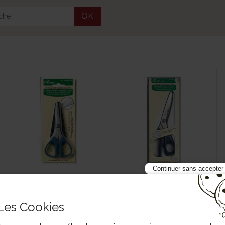
OK
Continuer sans accepter
Ciseaux Clover pour patch
Ciseaux Clover pour patch
mini
grand
256 493 CW
256 493 L
Les Cookies