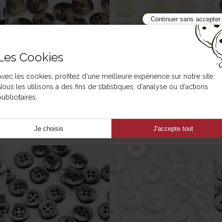
Continuer sans accepter
Les Cookies
Avec les cookies, profitez d'une meilleure expérience sur notre site.
Nous les utilisons à des fins de statistiques, d'analyse ou d'actions
ublicitaires.
Bouton en bio-résine
Bouton en bio-résine
15mm
15mm
408 10148 15 06
408 10148 15 07
Je choisis
J'accepte tout