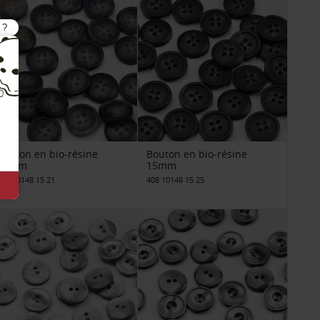
Bouton en bio-résine
Bouton en bio-résine
15mm
15mm
408 10148 15 21
408 10148 15 25