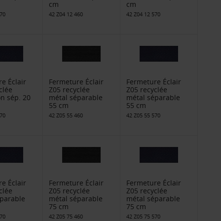
cm
cm
570
42 Z04 12 460
42 Z04 12 570
e Éclair
Fermeture Éclair
Fermeture Éclair
clée
Z05 recyclée
Z05 recyclée
n sép. 20
métal séparable
métal séparable
55 cm
55 cm
570
42 Z05 55 460
42 Z05 55 570
e Éclair
Fermeture Éclair
Fermeture Éclair
clée
Z05 recyclée
Z05 recyclée
éparable
métal séparable
métal séparable
75 cm
75 cm
570
42 Z05 75 460
42 Z05 75 570