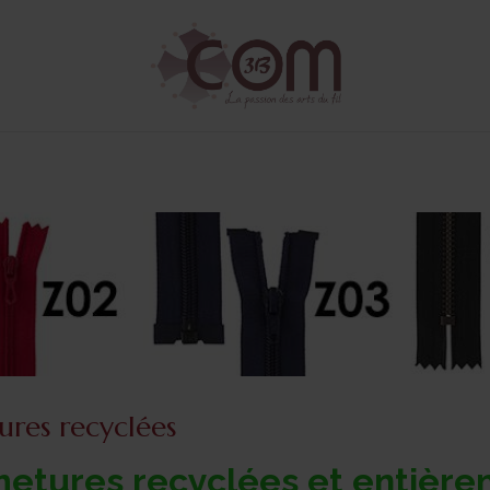
ures recyclées
metures recyclées
et
entière