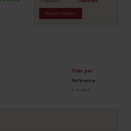
Finition :
Oekotex
Besoin d'aide ?
Trier par :
Référence
En stock