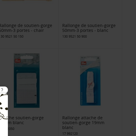
Rallonge de soutien-gorge
Rallonge de soutien-gorge
50mm-3 portes - chair
50mm-3 portes - blanc
130 9521 50 150
130 9521 50 900
Attache soutien-gorge
Rallonge attache de
50mm blanc
soutien-gorge 19mm
blanc
17 992050
17 992120