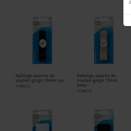
p
Rallonge attache de
Rallonge attache de
soutien-gorge 19mm noir
soutien-gorge 19mm
peau
17 992121
17 992122