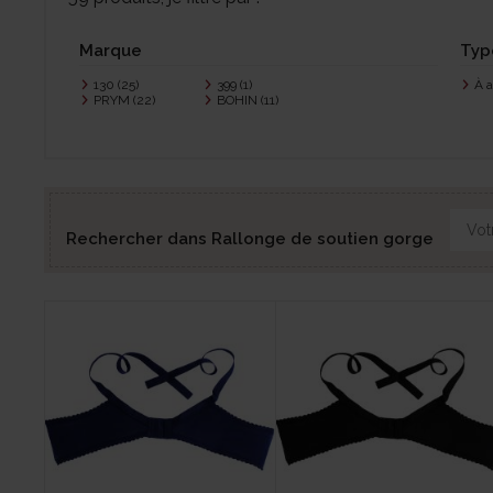
Marque
Typ
130
(25)
399
(1)
À 
PRYM
(22)
BOHIN
(11)
Rechercher dans Rallonge de soutien gorge