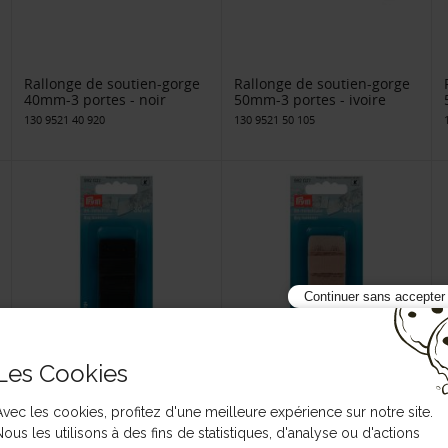
Rallonge de soutien-gorge
Rallonge de soutien-gorge
40mm-3 portes - noir
50mm-3 portes - ivoire
130 9521 40 920
130 9521 50 105
Continuer sans accepter
Les Cookies
Attache soutien-gorge
Attache soutien-gorge
30mm noir
30mm chair
Avec les cookies, profitez d'une meilleure expérience sur notre site.
17 992032
17 992037
Nous les utilisons à des fins de statistiques, d'analyse ou d'actions