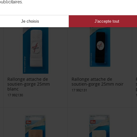
ublicitaires.
Je choisis
J'accepte tout
Rallonge attache de
Rallonge attache de
soutien-gorge 25mm
soutien-gorge 25mm noir
blanc
17 992131
17 992130