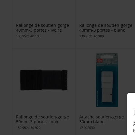
Rallonge de soutien-gorge
Rallonge de soutien-gorge
40mm-3 portes - ivoire
40mm-3 portes - blanc
130 9521 40 105
130 9521 40 900
Rallonge de soutien-gorge
Attache soutien-gorge
50mm-3 portes - noir
30mm blanc
130 9521 50 920
17 992030