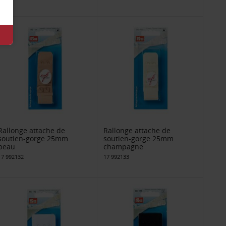
Rallonge attache de
Rallonge attache de
soutien-gorge 25mm
soutien-gorge 25mm
peau
champagne
17 992132
17 992133