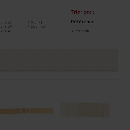
Trier par :
Référence
3 cm
(10)
6 cm
(2)
4 cm
(17)
7,5 cm
(1)
5 cm
(11)
En stock