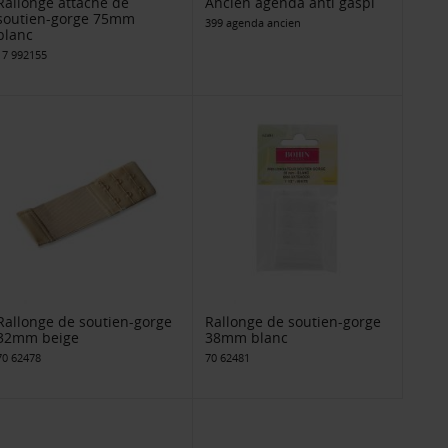
Rallonge attache de
Ancien agenda anti gaspi
soutien-gorge 75mm
399 agenda ancien
blanc
17 992155
Rallonge de soutien-gorge
Rallonge de soutien-gorge
32mm beige
38mm blanc
70 62478
70 62481