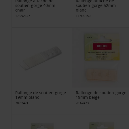
Rallonge attache de
Rallonge attache de
soutien-gorge 40mm
soutien-gorge 52mm
chair
blanc
17 992147
17 992150
Rallonge de soutien-gorge
Rallonge de soutien-gorge
19mm blanc
19mm beige
70 62471
70 62473