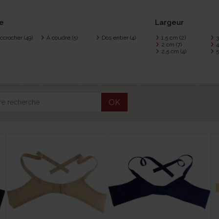
e
Largeur
accrocher
(49)
À coudre
(5)
Dos entier
(4)
1,5 cm
(2)
2 cm
(7)
2,5 cm
(4)
OK