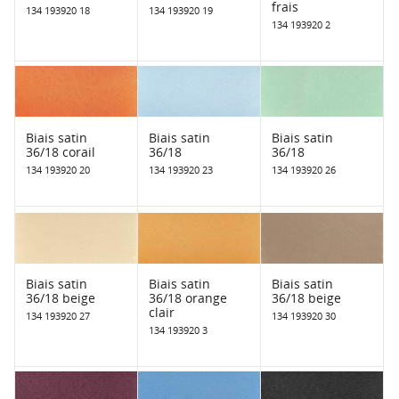
frais
134 193920 18
134 193920 19
134 193920 2
Biais satin
Biais satin
Biais satin
36/18 corail
36/18
36/18
134 193920 20
134 193920 23
134 193920 26
Biais satin
Biais satin
Biais satin
36/18 beige
36/18 orange
36/18 beige
clair
134 193920 27
134 193920 30
134 193920 3