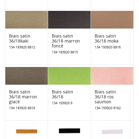
Biais satin
Biais satin
Biais satin
36/18kaki
36/18 marron
36/18 moka
foncé
134 193920 8812
134 193920 8816
134 193920 8815
Biais satin
Biais satin
Biais satin
36/18 marron
36/18
36/18 ros
glacé
saumon
134 193920 9
134 193920 8818
134 193920 9162