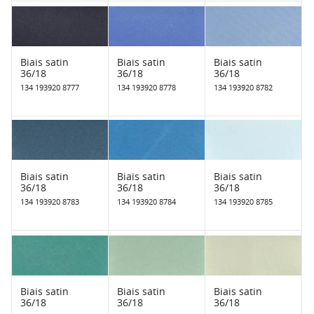
Biais satin
Biais satin
Biais satin
36/18
36/18
36/18
134 193920 8777
134 193920 8778
134 193920 8782
Biais satin
Biais satin
Biais satin
36/18
36/18
36/18
134 193920 8783
134 193920 8784
134 193920 8785
Biais satin
Biais satin
Biais satin
36/18
36/18
36/18