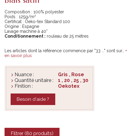
Composition : 100% polyester
Poids : 125g/m²
Certificat : Oeko-tex Standard 100
Origine : Espagne
Lavage machine à 40°
Conditionnement :
rouleau de 25 mètres
Les articles dont la référence commence par "33 ..." sont sur
…
+
en savoir plus
Nuance :
Gris , Rose
Quantité unitaire :
1 , 20 , 25 , 30
Finition :
Oekotex
Besoin d'aide ?
Filtrer (80 produits)