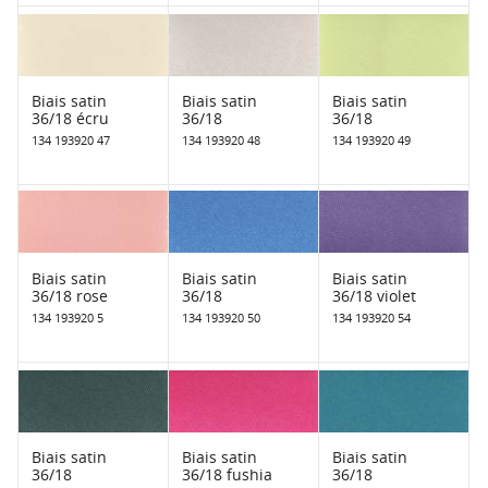
Biais satin
Biais satin
Biais satin
36/18 écru
36/18
36/18
134 193920 47
134 193920 48
134 193920 49
Biais satin
Biais satin
Biais satin
36/18 rose
36/18
36/18 violet
134 193920 5
134 193920 50
134 193920 54
Biais satin
Biais satin
Biais satin
36/18
36/18 fushia
36/18