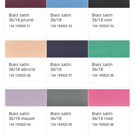
Biais satin
Biais satin
Biais satin
36/18 prune
36/18
36/18 noir
134 193920 31
134 193920 33
134 193920 34
Biais satin
Biais satin
Biais satin
36/18 abricot
36/18
36/18
134 193920 36
134 193920 37
134 193920 38
Biais satin
Biais satin
Biais satin
36/18 mauve
36/18
36/18 rose
134 193920 44
134 193920 45
134 193920 46