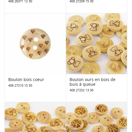
408 26371 12 30
408 27209 15 30
Bouton bois coeur
Bouton ours en bois de
buis à queue
408 27210 15 30
408 27252 13 30