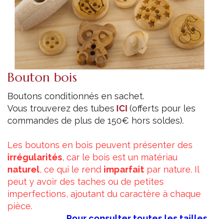
Bouton bois
Boutons conditionnés en sachet.
Vous trouverez des tubes
ICI
(offerts pour les
commandes de plus de 150€ hors soldes).
Les boutons en bois peuvent présenter des
irrégularités
, car le bois est un matériau
naturel
, ce qui le rend
imparfait
par nature. Il
peut y avoir des taches ou de petites
imperfections, ajoutant du caractère à chaque
pièce.
Pour consulter toutes les tailles,