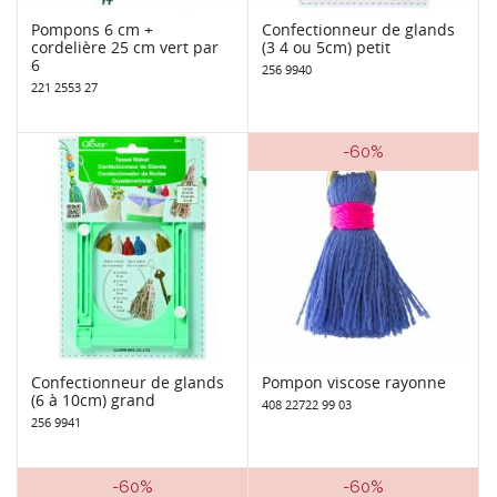
Pompons 6 cm +
Confectionneur de glands
cordelière 25 cm vert par
(3 4 ou 5cm) petit
6
256 9940
221 2553 27
-60%
Confectionneur de glands
Pompon viscose rayonne
(6 à 10cm) grand
408 22722 99 03
256 9941
-60%
-60%