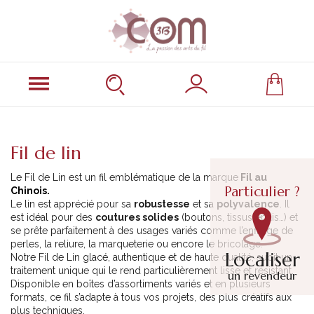
Fil de lin
Le Fil de Lin est un fil emblématique de la marque
Fil au
Particulier ?
Chinois.
Le lin est apprécié pour sa
robustesse
et sa
polyvalence
. Il
est idéal pour des
coutures solides
(boutons, tissus épais…) et
se prête parfaitement à des usages variés comme l’enfilage de
perles, la reliure, la marqueterie ou encore le bricolage.
Localiser
Notre Fil de Lin glacé, authentique et de haute qualité, subit un
traitement unique qui le rend particulièrement lisse et résistant.
un revendeur
Disponible en boîtes d’assortiments variés et en plusieurs
formats, ce fil s’adapte à tous vos projets, des plus créatifs aux
plus techniques.