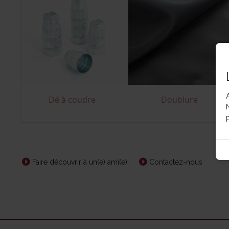
Dé à coudre
Doublure
p
Faire découvrir à un(e) ami(e)
Contactez-nous