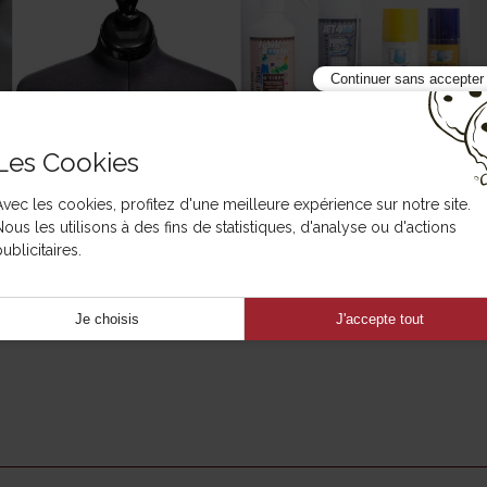
Continuer sans accepter
Les Cookies
Avec les cookies, profitez d'une meilleure expérience sur notre site.
Mannequins
Colle - Spray
Nous les utilisons à des fins de statistiques, d'analyse ou d'actions
ublicitaires.
Je choisis
J'accepte tout