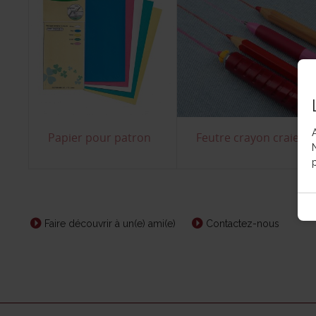
Papier pour patron
Feutre crayon craie
p
Faire découvrir à un(e) ami(e)
Contactez-nous