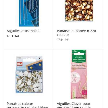
Aiguilles artisanales
Punaise laitonnée-b.220-
couleur
17 131121
17 241144
Punaises calotte
Aiguilles Clover pour
recouverte celluloid blanc
perle enfilage rapide