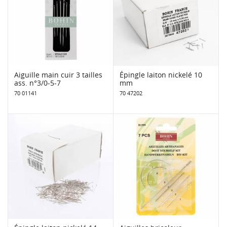
Aiguille main cuir 3 tailles
Épingle laiton nickelé 10
ass. n°3/0-5-7
mm
70 01141
70 47202