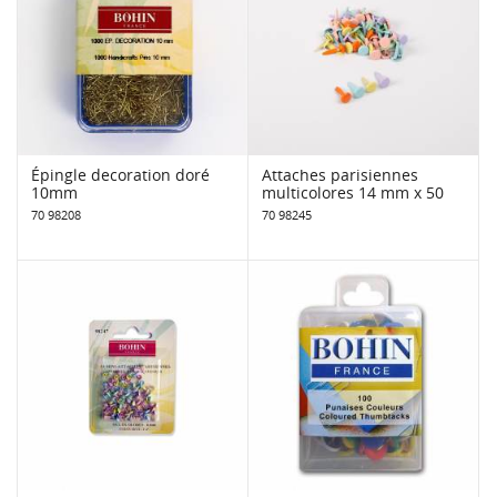
Épingle decoration doré
Attaches parisiennes
10mm
multicolores 14 mm x 50
70 98208
70 98245