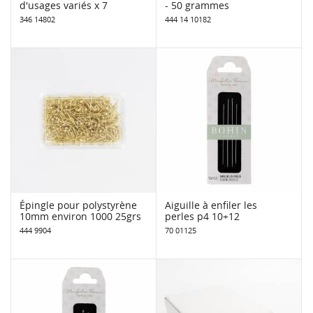
d'usages variés x 7
- 50 grammes
346 14802
444 14 10182
Épingle pour polystyrène
Aiguille à enfiler les
10mm environ 1000 25grs
perles p4 10+12
444 9904
70 01125