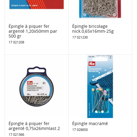
Épingle à piquer fer
Épingle bricolage
argenté 1,20x50mm par
nick.0,65x16mm-25g
500 gr
17 021230
17 021208
Épingle à piquer fer
Épingle macramé
argenté 0,75x26mmlast.2
17 028650
17 021366