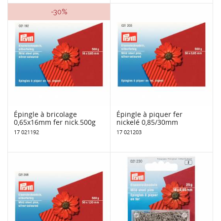
-30%
Épingle à bricolage
Épingle à piquer fer
0,65x16mm fer nick.500g
nickelé 0,85/30mm
17 021192
17 021203