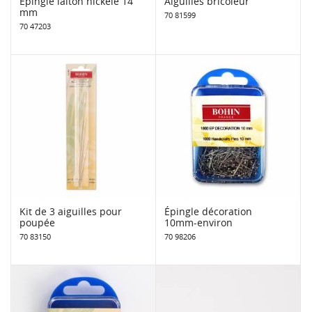
Épingle laiton nickelé 14
Aiguilles bricoleur
mm
70 81599
70 47203
Kit de 3 aiguilles pour
Épingle décoration
poupée
10mm-environ
70 83150
70 98206