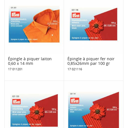
Épingle à piquer laiton
Épingle à piquer fer noir
0,60 x 14 mm
0,85x26mm par 100 gr
17 011201
17 021116