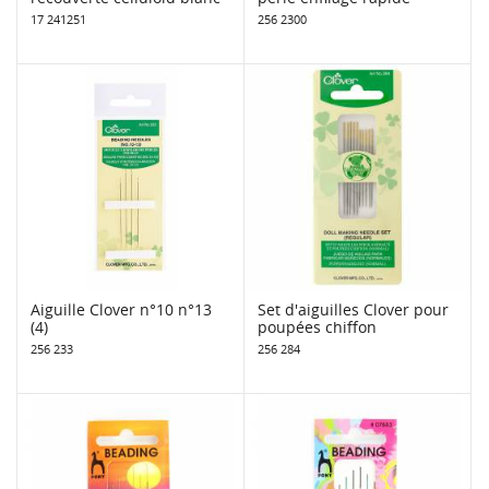
17 241251
256 2300
Aiguille Clover n°10 n°13
Set d'aiguilles Clover pour
(4)
poupées chiffon
256 233
256 284