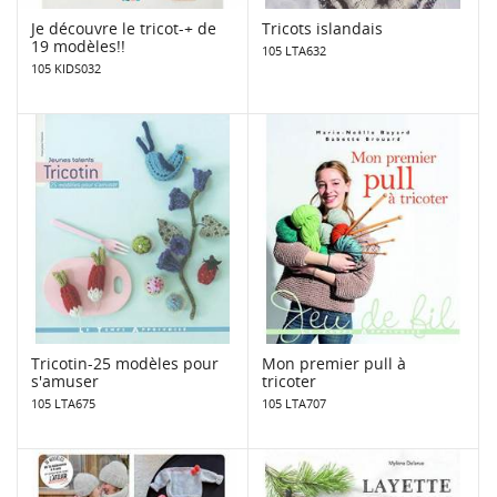
Je découvre le tricot-+ de
Tricots islandais
19 modèles!!
105 LTA632
105 KIDS032
Tricotin-25 modèles pour
Mon premier pull à
s'amuser
tricoter
105 LTA675
105 LTA707