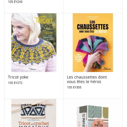
105 EY243
Tricot yoke
Les chaussettes dont
vous êtes le héros
105 EY272
105 EY305