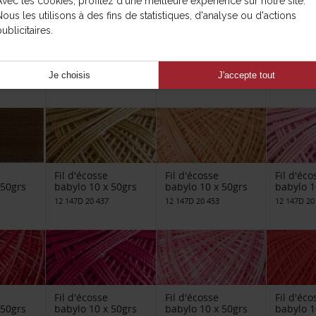
Avec les cookies, profitez d'une meilleure expérience sur notre site.
Nous les utilisons à des fins de statistiques, d'analyse ou d'actions
ublicitaires.
Fil d'écosse
Fil d'écosse
Fil d'éco
10 x
babylo 10 x 50grs
babylo 10 x 50grs
babylo 1
12 147D 20 321
12 147D 20 3346
12 147D 20
Je choisis
J'accepte tout
Fil d'écosse
Fil d'écosse
Fil d'éco
 50grs
babylo 10 x 50grs
babylo 10 x 50grs
babylo 1
12 147D 20 437
12 147D 20 453
12 147D 20
Fil d'écosse
Fil d'écosse
Fil d'éco
 50grs
babylo 10 x 50grs
babylo 10 x 50grs
babylo 1