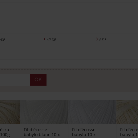
(43)
40
(3)
5
(1)
OK
 écru
Fil d'écosse
Fil d'écosse
Fil d'éc
 100g
babylo blanc 10 x
babylo 10 x
babylo 1