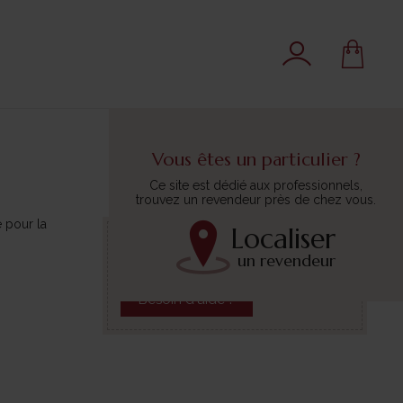
Vous êtes un particulier ?
Ce site est dédié aux professionnels,
trouvez un revendeur près de chez vous.
 pour la
Localiser
Conditionnement :
10 bobines
un revendeur
Finition :
Oekotex
Besoin d'aide ?